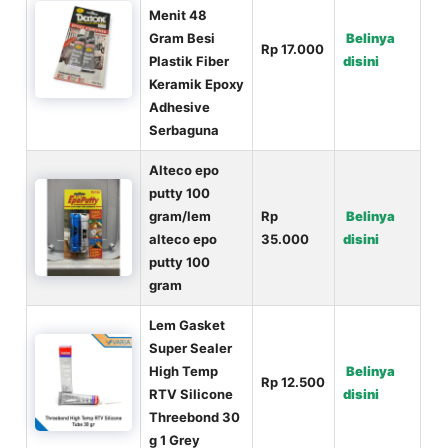
Menit 48
Gram Besi
Belinya
Rp 17.000
Plastik Fiber
disini
Keramik Epoxy
Adhesive
Serbaguna
Alteco epo
putty 100
gram/lem
Rp
Belinya
alteco epo
35.000
disini
putty 100
gram
Lem Gasket
Super Sealer
High Temp
Belinya
Rp 12.500
RTV Silicone
disini
Threebond 30
g 1 Grey