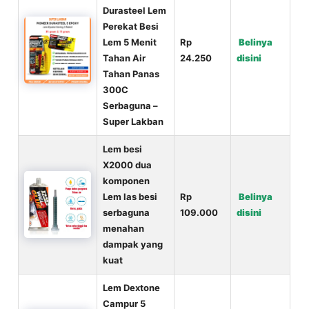
Durasteel Lem
Perekat Besi
Lem 5 Menit
Rp
Belinya
Tahan Air
24.250
disini
Tahan Panas
300C
Serbaguna –
Super Lakban
Lem besi
X2000 dua
komponen
Lem las besi
Rp
Belinya
serbaguna
109.000
disini
menahan
dampak yang
kuat
Lem Dextone
Campur 5