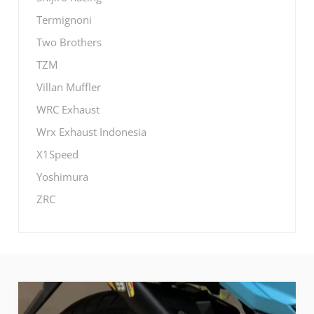
Termignoni
Two Brothers
TZM
Villan Muffler
WRC Exhaust
Wrx Exhaust Indonesia
X1Speed
Yoshimura
ZRC