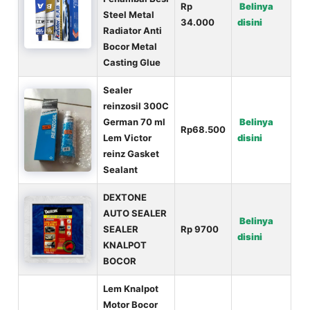
Rp
Belinya
Steel Metal
34.000
disini
Radiator Anti
Bocor Metal
Casting Glue
Sealer
reinzosil 300C
German 70 ml
Belinya
Rp68.500
Lem Victor
disini
reinz Gasket
Sealant
DEXTONE
AUTO SEALER
Belinya
SEALER
Rp 9700
disini
KNALPOT
BOCOR
Lem Knalpot
Motor Bocor