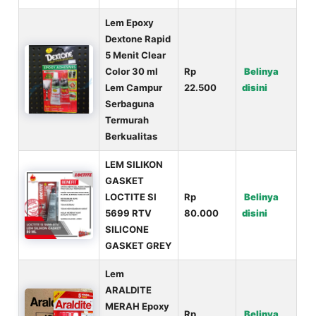
Lem Epoxy
Dextone Rapid
5 Menit Clear
Color 30 ml
Rp
Belinya
Lem Campur
22.500
disini
Serbaguna
Termurah
Berkualitas
LEM SILIKON
GASKET
LOCTITE SI
Rp
Belinya
5699 RTV
80.000
disini
SILICONE
GASKET GREY
Lem
ARALDITE
MERAH Epoxy
Rp
Belinya