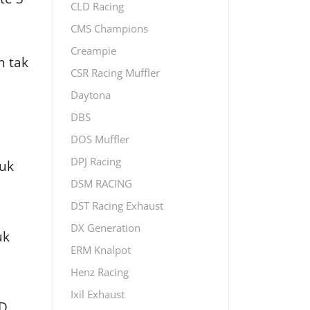
CLD Racing
CMS Champions
Creampie
h tak
CSR Racing Muffler
Daytona
DBS
DOS Muffler
DPJ Racing
puk
DSM RACING
DST Racing Exhaust
DX Generation
uk
ERM Knalpot
Henz Racing
Ixil Exhaust
D ,