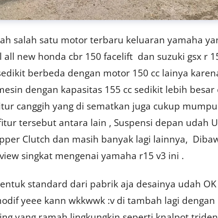
ah salah satu motor terbaru keluaran yamaha ya
l all new honda cbr 150 facelift dan suzuki gsx r 1
sedikit berbeda dengan motor 150 cc lainya karen
 mesin dengan kapasitas 155 cc sedikit lebih besar 
Fitur canggih yang di sematkan juga cukup mumpu
fitur tersebut antara lain , Suspensi depan udah 
Slipper Clutch dan masih banyak lagi lainnya, Dib
review singkat mengenai yamaha r15 v3 ini .
bentuk standard dari pabrik aja desainya udah OK
modif yeee kann wkkwwk :v di tambah lagi dengan
ng yang ramah lingkungkin seperti knalpot triden