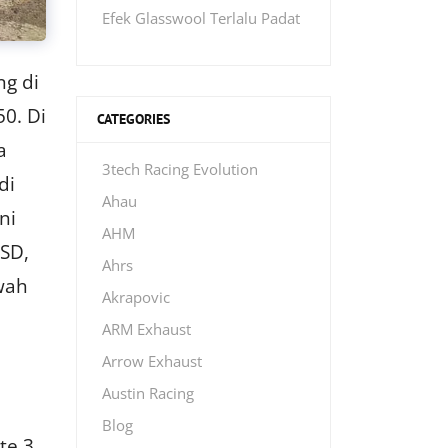
Efek Glasswool Terlalu Padat
ng di
50. Di
CATEGORIES
a
3tech Racing Evolution
di
Ahau
ni
AHM
USD,
Ahrs
awah
Akrapovic
ARM Exhaust
Arrow Exhaust
Austin Racing
Blog
te 3