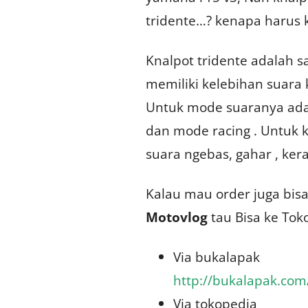
tridente…? kenapa harus 
Knalpot tridente adalah s
memiliki kelebihan suara 
Untuk mode suaranya ada 
dan mode racing . Untuk 
suara ngebas, gahar , ker
Kalau mau order juga bis
Motovlog
tau Bisa ke Tok
Via bukalapak
http://bukalapak.co
Via tokopedia