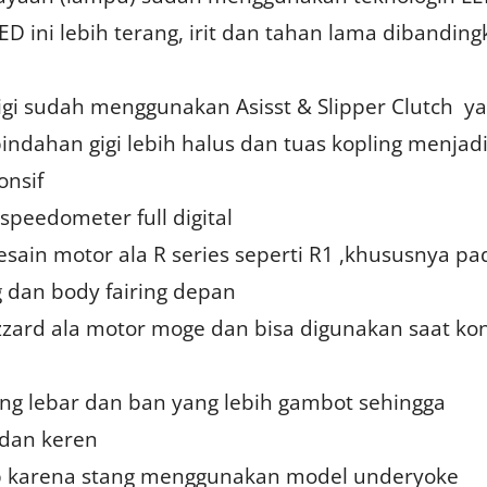
D ini lebih terang, irit dan tahan lama dibandin
gi sudah menggunakan Asisst & Slipper Clutch y
indahan gigi lebih halus dan tuas kopling menjad
onsif
eedometer full digital
ain motor ala R series seperti R1 ,khususnya pa
 dan body fairing depan
ard ala motor moge dan bisa digunakan saat kon
g lebar dan ban yang lebih gambot sehingga
 dan keren
lap karena stang menggunakan model underyoke