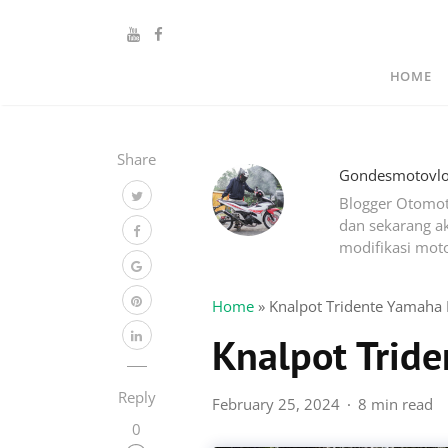
HOME
Share
Gondesmotovl
Blogger Otomot
dan sekarang ak
modifikasi moto
Home
»
Knalpot Tridente Yamaha
Knalpot Trid
Reply
February 25, 2024
8 min read
0