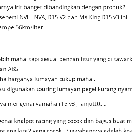
rnya irit banget dibandingkan dengan produk2
perti NVL , NVA, R15 V2 dan MX King,R15 v3 ini
ampe 56km/liter
lebih mahal tapi sesuai dengan fitur yang di tawar
an ABS
aha harganya lumayan cukup mahal.
lau digunakan touring lumayan pegel kurang nya
aya mengenai yamaha r15 v3 , lanjutttt….
enai knalpot racing yang cocok dan bagus buat m
ot apa kira2 yang cocok…? jawabannya adalah kn