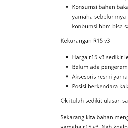
Konsumsi bahan baka
yamaha sebelumnya se
konbumsi bbm bisa s
Kekurangan R15 v3
Harga r15 v3 sedikit 
Belum ada pengerem
Aksesoris resmi yam
Posisi berkendara ka
Ok itulah sedikit ulasan s
Sekarang kita bahan meng
yamaha r15 v3, Nah knalp