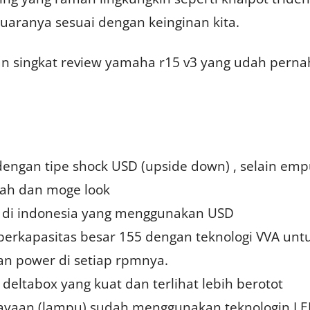
 suaranya sesuai dengan keinginan kita.
an singkat review yamaha r15 v3 yang udah perna
ngan tipe shock USD (upside down) , selain em
agah dan moge look
c di indonesia yang menggunakan USD
 berkapasitas besar 155 dengan teknologi VVA unt
an power di setiap rpmnya.
eltabox yang kuat dan terlihat lebih berotot
ayaan (lampu) sudah menggunakan teknologin LE