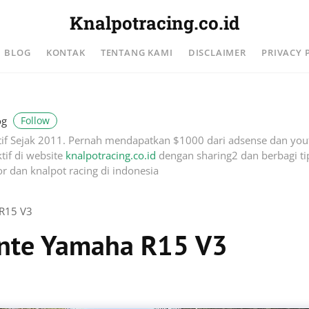
Knalpotracing.co.id
BLOG
KONTAK
TENTANG KAMI
DISCLAIMER
PRIVACY 
Follow
og
if Sejak 2011. Pernah mendapatkan $1000 dari adsense dan you
tif di website
knalpotracing.co.id
dengan sharing2 dan berbagi tip
r dan knalpot racing di indonesia
 R15 V3
ente Yamaha R15 V3