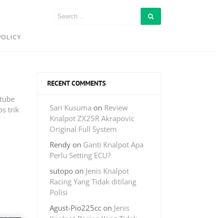
POLICY
RECENT COMMENTS
tube
Sari Kusuma
on
Review
s trik
Knalpot ZX25R Akrapovic
Original Full System
Rendy
on
Ganti Knalpot Apa
Perlu Setting ECU?
sutopo
on
Jenis Knalpot
Racing Yang Tidak ditilang
Polisi
Agust-Pio225cc
on
Jenis