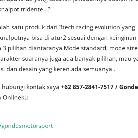
knalpot tridente…?
alah satu produk dari 3tech racing evolution yang
knalpotnya bisa di atur2 sesuai dengan keinginan 
3 pilihan diantaranya Mode standard, mode stre
karakter suaranya juga ada banyak pilihan, mau y
as, dan desain yang keren ada semuanya .
a hubungi kontak saya
+62 857-2841-7517 / Gonde
o Onlineku
m/gondesmotorsport