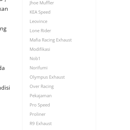
Jhoe Muffler
gkan
KEA Speed
Leovince
ang
Lone Rider
i
Mafia Racing Exhaust
Modifikasi
Nob1
da
Norifumi
Olympus Exhaust
Over Racing
disi
Pekajaman
Pro Speed
Proliner
R9 Exhaust