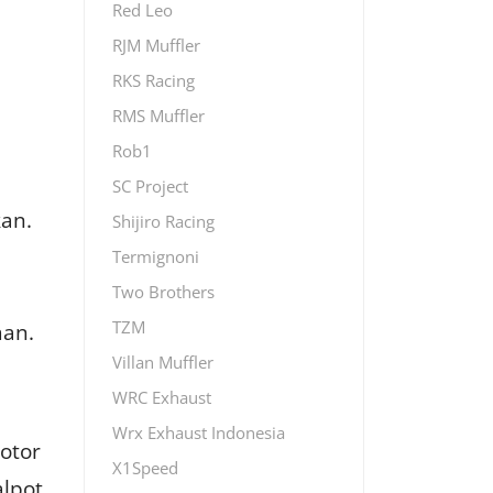
Red Leo
RJM Muffler
RKS Racing
RMS Muffler
Rob1
SC Project
kan.
Shijiro Racing
Termignoni
Two Brothers
TZM
man.
Villan Muffler
WRC Exhaust
Wrx Exhaust Indonesia
otor
X1Speed
alpot