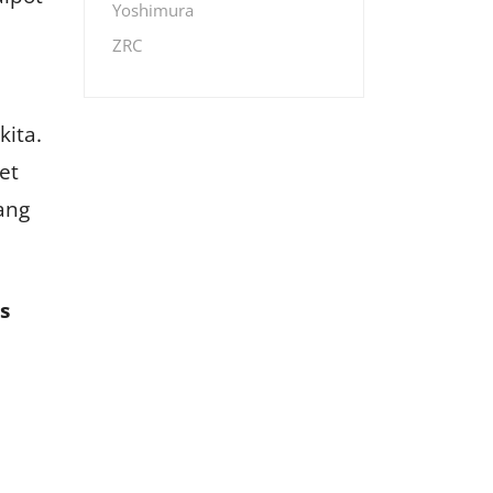
Yoshimura
ZRC
kita.
et
ang
s