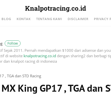
Knalpotracing.co.id
BLOG
KONTAK
TENTANG KAMI
DISCLAIMER
PRIVACY 
Follow
og
if Sejak 2011. Pernah mendapatkan $1000 dari adsense dan you
tif di website
knalpotracing.co.id
dengan sharing2 dan berbagi tip
r dan knalpot racing di indonesia
17 , TGA dan STD Racing
 MX King GP17 , TGA dan 