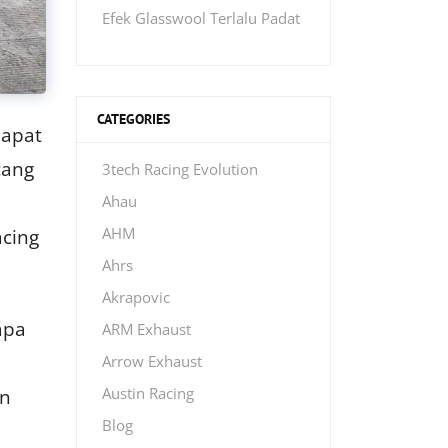
Efek Glasswool Terlalu Padat
CATEGORIES
dapat
cang
3tech Racing Evolution
Ahau
acing
AHM
Ahrs
Akrapovic
apa
ARM Exhaust
Arrow Exhaust
an
Austin Racing
Blog