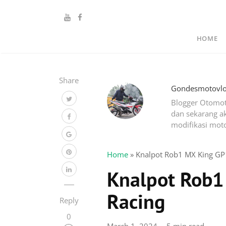
HOME
Share
Gondesmotovl
Blogger Otomot
dan sekarang ak
modifikasi moto
Home
»
Knalpot Rob1 MX King GP
Knalpot Rob1
Racing
Reply
0