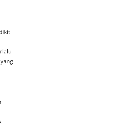
ikit
rlalu
 yang
n
k