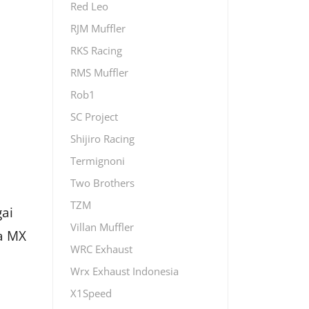
Red Leo
RJM Muffler
RKS Racing
RMS Muffler
Rob1
SC Project
Shijiro Racing
Termignoni
Two Brothers
TZM
ai
Villan Muffler
a MX
WRC Exhaust
Wrx Exhaust Indonesia
X1Speed