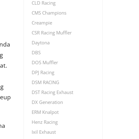
CLD Racing
CMS Champions
Creampie
CSR Racing Muffler
Daytona
Anda
DBS
g
DOS Muffler
at.
DPJ Racing
DSM RACING
ng
DST Racing Exhaust
reup
DX Generation
ERM Knalpot
Henz Racing
ha
Ixil Exhaust