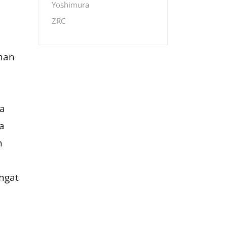
Yoshimura
ZRC
ahan
ya
a
n
ngat