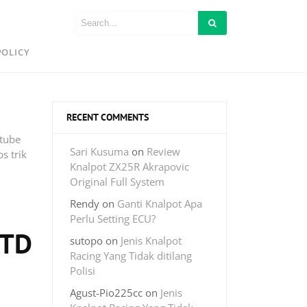
POLICY
RECENT COMMENTS
tube
Sari Kusuma
on
Review
s trik
Knalpot ZX25R Akrapovic
Original Full System
Rendy
on
Ganti Knalpot Apa
Perlu Setting ECU?
STD
sutopo
on
Jenis Knalpot
Racing Yang Tidak ditilang
Polisi
Agust-Pio225cc
on
Jenis