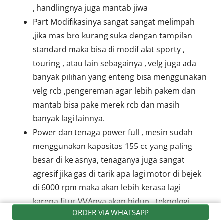
, handlingnya juga mantab jiwa
Part Modifikasinya sangat sangat melimpah
,jika mas bro kurang suka dengan tampilan
standard maka bisa di modif alat sporty ,
touring , atau lain sebagainya , velg juga ada
banyak pilihan yang enteng bisa menggunakan
velg rcb ,pengereman agar lebih pakem dan
mantab bisa pake merek rcb dan masih
banyak lagi lainnya.
Power dan tenaga power full , mesin sudah
menggunakan kapasitas 155 cc yang paling
besar di kelasnya, tenaganya juga sangat
agresif jika gas di tarik apa lagi motor di bejek
di 6000 rpm maka akan lebih kerasa lagi
karena fitur VVAnya akan hidup. teknologi
ORDER VIA WHATSAPP
tersebut berfungsi untuk meningkatkan