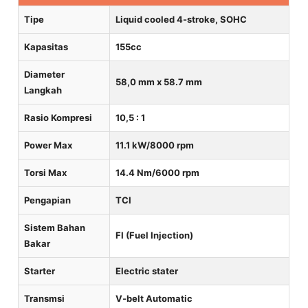
Tipe
Liquid cooled 4-stroke, SOHC
Kapasitas
155cc
Diameter
58,0 mm x 58.7 mm
Langkah
Rasio Kompresi
10,5 : 1
Power Max
11.1 kW/8000 rpm
Torsi Max
14.4 Nm/6000 rpm
Pengapian
TCI
Sistem Bahan
FI (Fuel Injection)
Bakar
Starter
Electric stater
Transmsi
V-belt Automatic