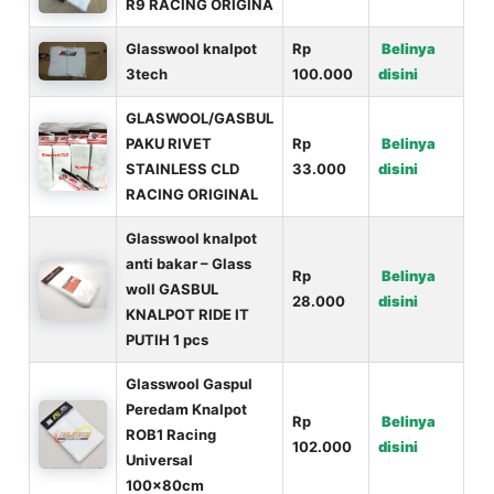
R9 RACING ORIGINA
Glasswool knalpot
Rp
Belinya
3tech
100.000
disini
GLASWOOL/GASBUL
PAKU RIVET
Rp
Belinya
STAINLESS CLD
33.000
disini
RACING ORIGINAL
Glasswool knalpot
anti bakar – Glass
Rp
Belinya
woll GASBUL
28.000
disini
KNALPOT RIDE IT
PUTIH 1 pcs
Glasswool Gaspul
Peredam Knalpot
Rp
Belinya
ROB1 Racing
102.000
disini
Universal
100x80cm