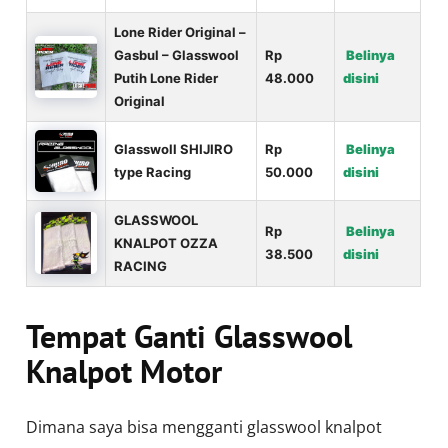
Lone Rider Original –
Gasbul – Glasswool
Rp
Belinya
Putih Lone Rider
48.000
disini
Original
Glasswoll SHIJIRO
Rp
Belinya
type Racing
50.000
disini
GLASSWOOL
Rp
Belinya
KNALPOT OZZA
38.500
disini
RACING
Tempat Ganti Glasswool
Knalpot Motor
Dimana saya bisa mengganti glasswool knalpot