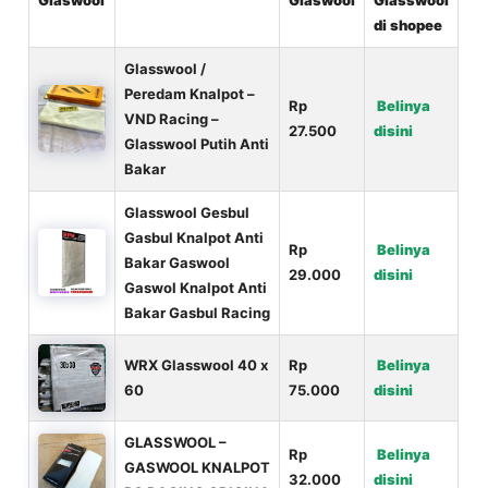
Glaswool
Glaswool
Glasswool
di shopee
Glasswool /
Peredam Knalpot –
Rp
Belinya
VND Racing –
27.500
disini
Glasswool Putih Anti
Bakar
Glasswool Gesbul
Gasbul Knalpot Anti
Rp
Belinya
Bakar Gaswool
29.000
disini
Gaswol Knalpot Anti
Bakar Gasbul Racing
WRX Glasswool 40 x
Rp
Belinya
60
75.000
disini
GLASSWOOL –
Rp
Belinya
GASWOOL KNALPOT
32.000
disini