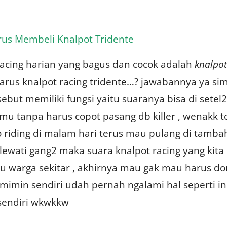
us Membeli Knalpot Tridente
acing harian yang bagus dan cocok adalah
knalpot
rus knalpot racing tridente…? jawabannya ya si
sebut memiliki fungsi yaitu suaranya bisa di setel2
 tanpa harus copot pasang db killer , wenakk to 
o riding di malam hari terus mau pulang di tambah
wati gang2 maka suara knalpot racing yang kita
 warga sekitar , akhirnya mau gak mau harus do
imin sendiri udah pernah ngalami hal seperti in
sendiri wkwkkw