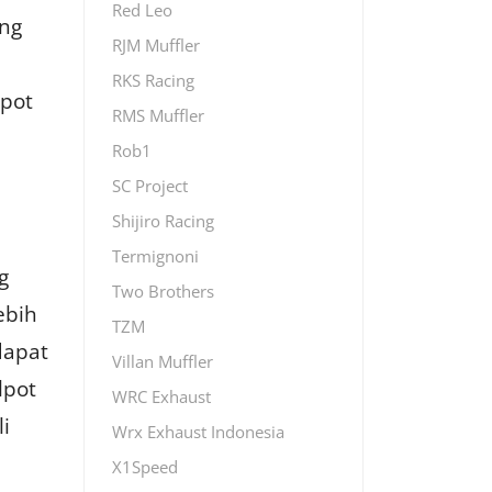
Red Leo
ang
RJM Muffler
RKS Racing
lpot
RMS Muffler
Rob1
SC Project
Shijiro Racing
Termignoni
g
Two Brothers
ebih
TZM
dapat
Villan Muffler
lpot
WRC Exhaust
i
Wrx Exhaust Indonesia
X1Speed