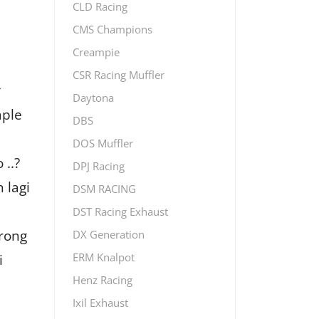
CLD Racing
CMS Champions
Creampie
CSR Racing Muffler
Daytona
mple
DBS
DOS Muffler
..?
DPJ Racing
 lagi
DSM RACING
DST Racing Exhaust
rong
DX Generation
i
ERM Knalpot
Henz Racing
Ixil Exhaust