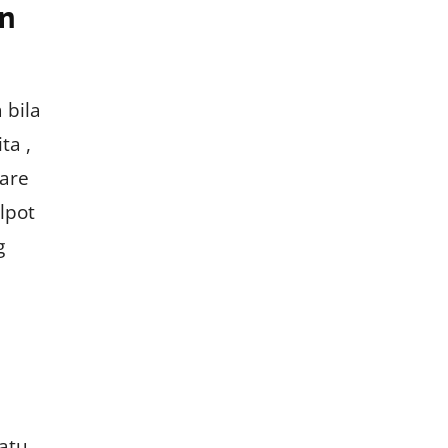
an
 bila
ta ,
pare
lpot
g
atu