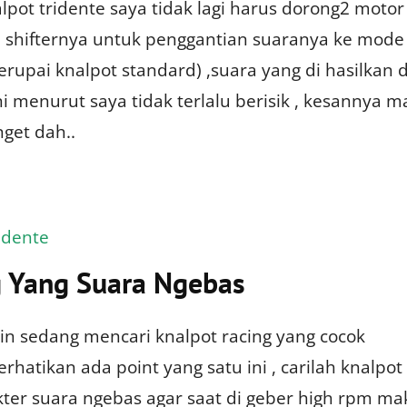
ot tridente saya tidak lagi harus dorong2 motor 
ja shifternya untuk penggantian suaranya ke mode
upai knalpot standard) ,suara yang di hasilkan d
ni menurut saya tidak terlalu berisik , kesannya m
get dah..
idente
g Yang Suara Ngebas
n sedang mencari knalpot racing yang cocok
rhatikan ada point yang satu ini , carilah knalpot
kter suara ngebas agar saat di geber high rpm ma