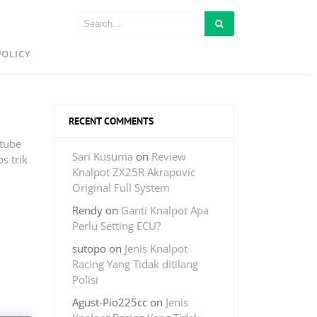
POLICY
RECENT COMMENTS
tube
Sari Kusuma
on
Review
s trik
Knalpot ZX25R Akrapovic
Original Full System
Rendy
on
Ganti Knalpot Apa
Perlu Setting ECU?
sutopo
on
Jenis Knalpot
Racing Yang Tidak ditilang
Polisi
Agust-Pio225cc
on
Jenis