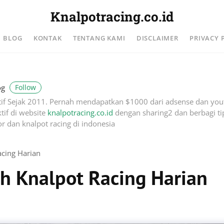
Knalpotracing.co.id
BLOG
KONTAK
TENTANG KAMI
DISCLAIMER
PRIVACY 
Follow
og
if Sejak 2011. Pernah mendapatkan $1000 dari adsense dan you
tif di website
knalpotracing.co.id
dengan sharing2 dan berbagi tip
r dan knalpot racing di indonesia
acing Harian
h Knalpot Racing Harian