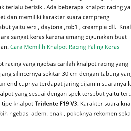
ak terlalu berisik . Ada beberapa knalpot racing y
get dan memiliki karakter suara cempreng
ut yaitu wrx , daytona ,rob1 , creampie dll. Kna
suara sangat keras karena emang digunakan buat
ian.
Cara Memilih Knalpot Racing Paling Keras
 racing yang ngebas carilah knalpot racing yang
jang silincernya sekitar 30 cm dengan tabung yan
an end cupnya terdapat jaring dijamin suaranya l
lpot yang sesuai dengan spek tersebut yaitu ter
 tipe knalpot
Tridente F19 V3.
Karakter suara kna
lebih ngebas, adem, enak , pokoknya rekomen sekal