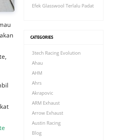
Efek Glasswool Terlalu Padat
 mau
nakan
CATEGORIES
3tech Racing Evolution
te,
Ahau
AHM
Ahrs
bil
Akrapovic
ARM Exhaust
ekat
Arrow Exhaust
Austin Racing
te
Blog