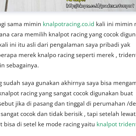
lagi sama mimin
knalpotracing.co.id
kali ini mimin
na cara memilih knalpot racing yang cocok digu
kali ini itu asli dari pengalaman saya pribadi yak
apa merek knalpo racing seperti merek , triden
ain sebagainya.
g sudah saya gunakan akhirnya saya bisa mengam
nalpot racing yang sangat cocok digunakan buat
sebut jika di pasang dan tinggal di perumahan /d
sangat cocok dan tidak berisik , tapi setelah lewat
t bisa di setel ke mode racing yaitu
knalpot triden