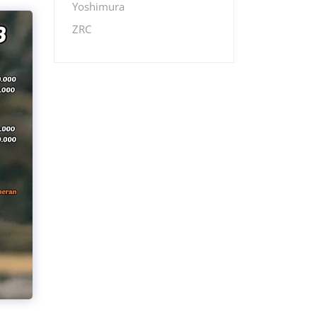
Yoshimura
ZRC