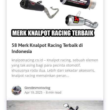
58 Merk Knalpot Racing Terbaik di
Indonesia
knalpotracing.co.id – Knalpot racing, sebuah elemen
yang tak asing bagi para pecinta otomotif,
khususnya roda dua. Lebih dari sekadar aksesoris,
knalpot racing memainkan peran...
Gondesmotovlog
Apr 19, 2025
8 min read