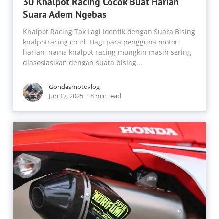
30 Knalpot Racing Cocok Buat Harian
Suara Adem Ngebas
Knalpot Racing Tak Lagi Identik dengan Suara Bising
knalpotracing.co.id -Bagi para pengguna motor
harian, nama knalpot racing mungkin masih sering
diasosiasikan dengan suara bising...
Gondesmotovlog
Jun 17, 2025
8 min read